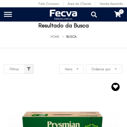
Fale Conosco
Área do Cliente
Venda Assistida
0
Resultado da Busca
HOME
BUSCA
Filtros
Itens
Ordenar por