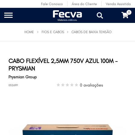
Fale Conosco
Área do Cliente
Venda Assistida
0
HOME
FIOS E CABOS
CABOS DE BAIXA TENSÃO
CABO FLEXÍVEL 2,5MM 750V AZUL 100M -
PRYSMIAN
Prysmian Group
0 avaliações
052699