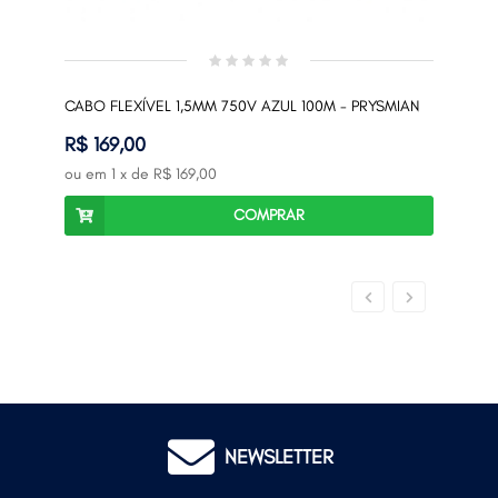
CABO FLEXÍVEL 1,5MM 750V AZUL 100M - PRYSMIAN
CAB
PRY
R$ 169,00
R$ 
ou em
1
x de
R$ 169,00
ou 
COMPRAR
NEWSLETTER