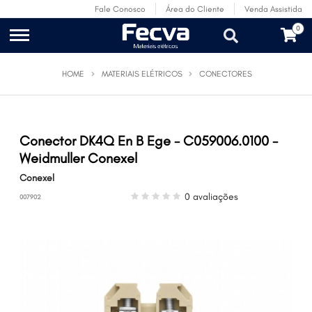
Fale Conosco
Área do Cliente
Venda Assistida
0
HOME
MATERIAIS ELÉTRICOS
CONECTORES
Conector DK4Q En B Ege - C059006.0100 -
Weidmuller Conexel
Conexel
0 avaliações
007902