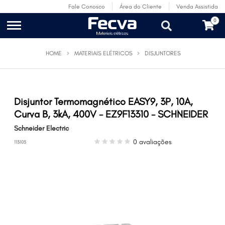
Fale Conosco
Área do Cliente
Venda Assistida
0
HOME
MATERIAIS ELÉTRICOS
DISJUNTORES
Disjuntor Termomagnético EASY9, 3P, 10A,
Curva B, 3kA, 400V - EZ9F13310 - SCHNEIDER
Schneider Electric
0 avaliações
113103