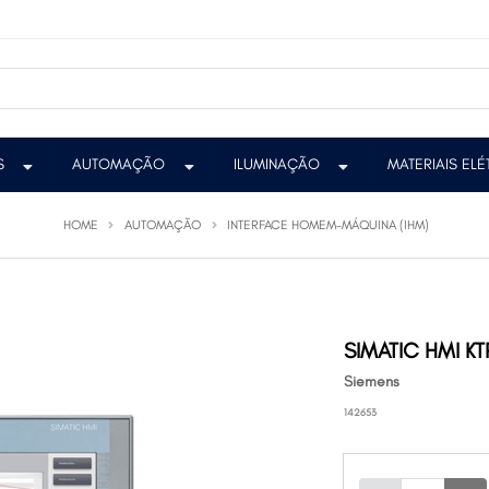
S
AUTOMAÇÃO
ILUMINAÇÃO
MATERIAIS EL
HOME
AUTOMAÇÃO
INTERFACE HOMEM-MÁQUINA (IHM)
SIMATIC HMI K
Siemens
142653