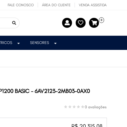
FALE CONOSCO
ÁREA DO CLIENTE
VENDA ASSISTIDA
0
ÉTRICOS
SENSORES
TP1200 BASIC - 6AV2123-2MB03-0AX0
0 avaliações
R$ 20.315,08