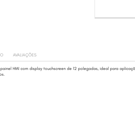
TO
AVALIAÇÕES
painel HMI com display touchscreen de 12 polegadas, ideal para aplicaç
os.