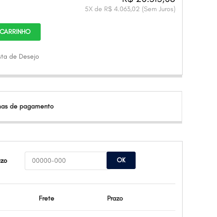
5
X de
R$ 4.063,02
(Sem Juros)
 CARRINHO
ista de Desejo
rmas de pagamento
OK
azo
Frete
Prazo