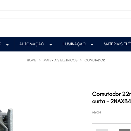
S
AUTOMAÇÃO
ILUMINAÇÃO
MATERIAIS EL
HOME
MATERIAIS ELÉTRICOS
COMUTADOR
Comutador 22mm
curta - 2NAXB
036006