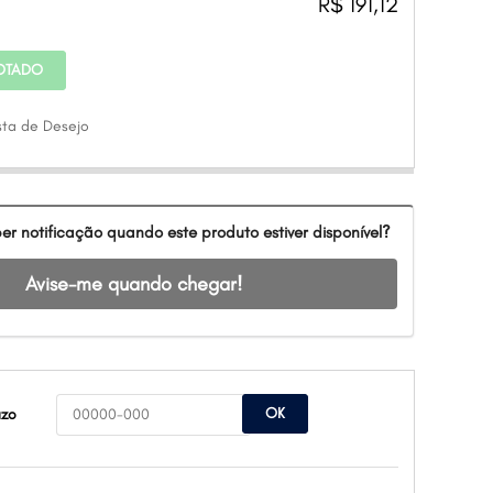
R$ 191,12
OTADO
ista de Desejo
er notificação quando este produto estiver disponível?
Avise-me quando chegar!
OK
azo