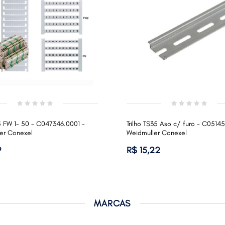
5 FW 1- 50 - C047346.0001 -
Trilho TS35 Aso c/ furo - C0514
er Conexel
Weidmuller Conexel
9
R$ 15,22
MARCAS