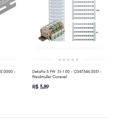
50.0000 -
Dekafix 5 FW 51-1 00 - C047346.0051 -
Weidmuller Conexel
R$ 3,89