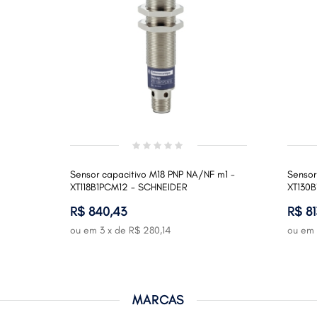
Sensor capacitivo M18 PNP NA/NF m1 -
Sensor
XT118B1PCM12 - SCHNEIDER
XT130B
R$ 840,43
R$ 81
ou em
3
x de
R$ 280,14
ou em
MARCAS