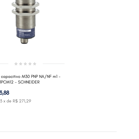
 capacitivo M30 PNP NA/NF m1 -
1PCM12 - SCHNEIDER
3,88
3
x de
R$ 271,29