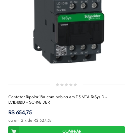
Contator Tripolar 18A com bobina em 115 VCA TeSys D -
LC1D18BD - SCHNEIDER
R$ 654,75
ou em
2
x de
R$ 327,38
COMPRAR