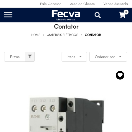
Fale Conosco
Área do Cliente
Venda Assistida
0
Contator
HOME
MATERIAIS ELÉTRICOS
CONTATOR
Filtros
Itens
Ordenar por