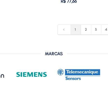
R$ 77,66
1
2
3
4
MARCAS