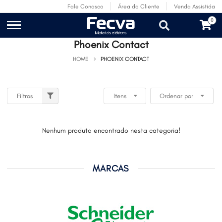
Fale Conosco
Área do Cliente
Venda Assistida
0
Phoenix Contact
HOME
PHOENIX CONTACT
Filtros
Itens
Ordenar por
Nenhum produto encontrado nesta categoria!
MARCAS