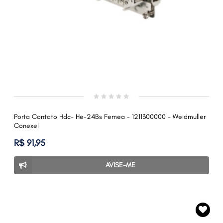
Porta Contato Hdc- He-24Bs Femea - 1211300000 - Weidmuller
Conexel
R$ 91,95
AVISE-ME