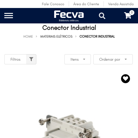
Fale Conosco
Área do Cliente
Venda Assistida
0
Conector Industrial
HOME
MATERIAIS ELÉTRICOS
CONECTOR INDUSTRIAL
Filtros
Itens
Ordenar por