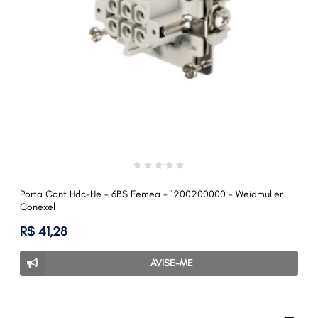
Porta Cont Hdc-He - 6BS Femea - 1200200000 - Weidmuller
Conexel
R$ 41,28
AVISE-ME